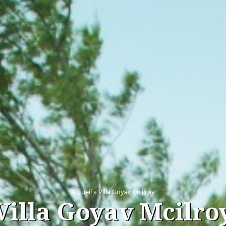
Accueil
»
Villa Goyav Mcilroy
Villa Goyav Mcilro