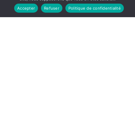
ai fait mon métier.
Accepter
Refuser
Politique de confidentialité
Je suis organisateur d’environ 180 compétitions de golf à travers le
monde.Fondateur du MONSIEURGOLF TOUR. J’organise aussi de
nombreux séjours golfiques sur la planète, de Marrakech à Maurice
en passant par l’Arizona, la Floride…..Ma passion pour les voyages de
golf a démarré à ORLANDO en 1998, et depuis, vous êtes des
centaines à me suivre sur les parcours de golf.