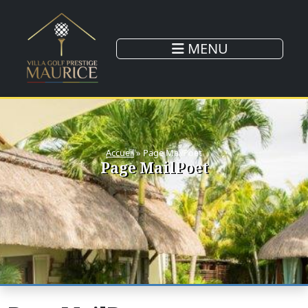
MENU
Accueil
»
Page MailPoet
Page MailPoet